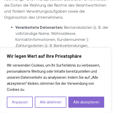
die Daten die Wahrung der Rechte des Verantwortlichen
und fördern Verwaltungsaufgaben sowie die
Organisation des Unternehmens.
Verarbeitete Datenarten:
Bestandsdaten (z. B. der
vollständige Name, Wohnadresse,
Kontaktinformationen, Kundennummer );
Zahlungsdaten (z. B. Bankverbindungen,
Rechnungen, Zahlungshistorie); Kontaktdaten (z. B.
Wir legen Wert auf Ihre Privatsphäre
Post- und E-Mail-Adressen); Inhaltsdaten (z. B.
textliche oder bildliche Nachrichten und Beiträge
Wir verwenden Cookies, um Ihr Surferlebnis zu verbessern,
sowie die sie betreffenden Informationen, wie z. B.
personalisierte Werbung oder Inhalte bereitzustellen und
Angaben zur Autorenschaft). Vertragsdaten (z. B.
unseren Datenverkehr zu analysieren. Indem Sie auf „Alle
Vertragsgegenstand, Laufzeit, Kundenkategorie).
akzeptieren“ klicken, stimmen Sie der Verwendung von
Cookies zu.
Betroffene Personen:
Leistungsempfänger und
Auftraggeber; Interessenten;
Anpassen
Alle ablehnen
Alle akzeptieren
Kommunikationspartner. Geschäfts- und
Vertragspartner.